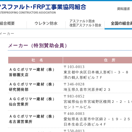
メーカー
メーカー（特別賛助会員）
社 名
住 所
〒103-0013
ＡＧＣポリマー建材（株）
東京都中央区日本橋人形町1－３－８
首都圏支店
澤の鶴人形町ビル７Ｆ
ＡＧＣポリマー建材（株）
〒346-0028
研究開発部
埼玉県久喜市河原井町２３
〒983-0852
ＡＧＣポリマー建材（株）
宮城県仙台市宮城野区榴岡２－２－１
仙台営業所
セントールビル
〒460-0003
ＡＧＣポリマー建材（株）
愛知県名古屋市中区錦２－１９－２５
名古屋営業所
日本生命広小路ビル４Ｆ
〒550-0013