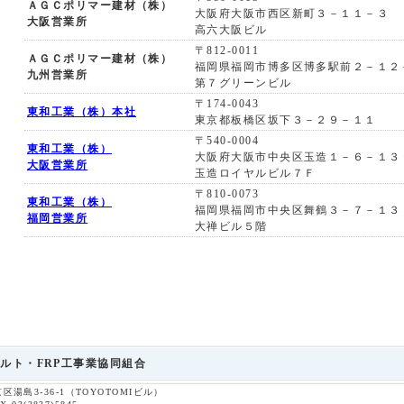
ＡＧＣポリマー建材（株）
大阪府大阪市西区新町３－１１－３
大阪営業所
高六大阪ビル
〒812-0011
ＡＧＣポリマー建材（株）
福岡県福岡市博多区博多駅前２－１２
九州営業所
第７グリーンビル
〒174-0043
東和工業（株）本社
東京都板橋区坂下３－２９－１１
〒540-0004
東和工業（株）
大阪府大阪市中央区玉造１－６－１３
大阪営業所
玉造ロイヤルビル７Ｆ
〒810-0073
東和工業（株）
福岡県福岡市中央区舞鶴３－７－１３
福岡営業所
大禅ビル５階
ルト・FRP工事業協同組合
京区湯島3-36-1（TOYOTOMIビル）