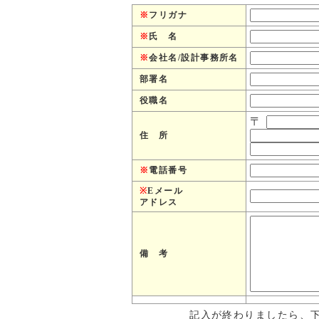
※
フリガナ
※
氏 名
※
会社名/設計事務所名
部署名
役職名
〒
住 所
※
電話番号
※
Eメール
アドレス
備 考
記入が終わりましたら、