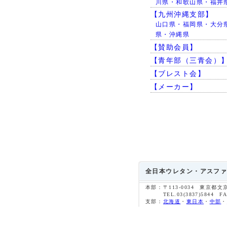
川県・和歌山県・福井
【九州沖縄支部】
山口県・福岡県・大分
県・沖縄県
【賛助会員】
【青年部（三青会）
【ブレスト会】
【メーカー】
全日本ウレタン・アスファ
本部：
〒113-0034 東京都文
TEL.03(3837)5844 FA
支部：
北海道
・
東日本
・
中部
・