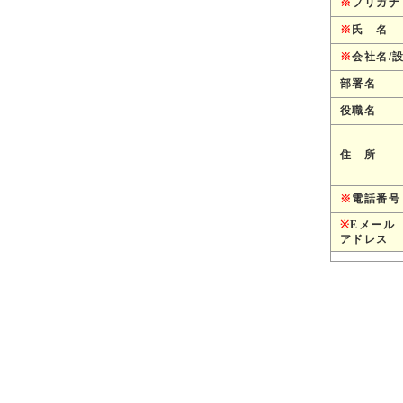
※
フリガナ
※
氏 名
※
会社名/
部署名
役職名
住 所
※
電話番号
※
Eメール
アドレス