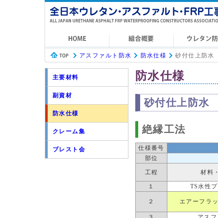
アスファルト防水
防水仕様
砂付仕上防水
防水仕様
主要材料
副資材
砂付仕上防水
防水仕様
絶縁工法
クレーム集
仕様番号
ブレスト会
部位
工程
材料
１
TS水性
２
エアーフラッ
３
アスフ