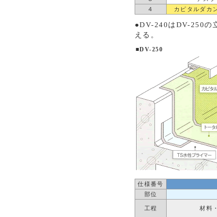
４
カピタルダカ
●DV-240はDV-
える。
■DV-250
仕様番号
部位
工程
材料