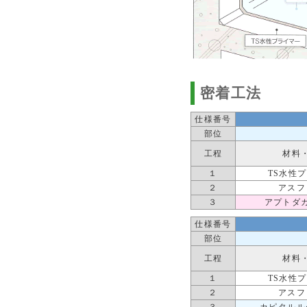
密着工法
仕様番号
部位
工程
材料
１
TS水性
２
アスフ
３
アプトダ
仕様番号
部位
工程
材料
１
TS水性
２
アスフ