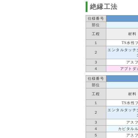
絶縁工法
仕様番号
部位
工程
材料
１
TS水性
エンタルタッチ
２
３
アス
４
アプトダ
仕様番号
部位
工程
材料
１
TS水性
エンタルタッチ
２
３
アス
４
カピタル
５
アス