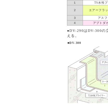
１
TS水性
２
エアーフラッ
３
アスフ
４
アプトダ
●DV-290はDV-
える。
■DV-300