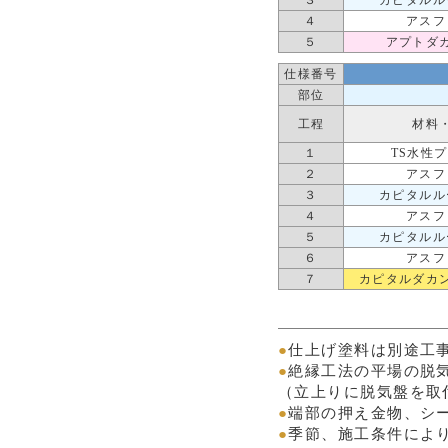
３
カピタルル
４
アスフ
５
アプトダ
仕様番号
部位
工程
材料
１
TS水性
２
アスフ
３
カピタルル
４
アスフ
５
カピタルル
６
アスフ
７
カピタルダカ
●
仕上げ塗料は別途工
●
絶縁工法の平場の脱気
（立上りに脱気盤を取
●
端部の押え金物、シ
●
季節、施工条件により