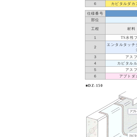
６
カピタルダカ
仕様番号
部位
工程
材料
１
TS水性
エンタルタッチ
２
３
アス
４
カピタル
５
アス
６
アプトダ
■DZ-150