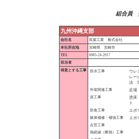
組合員 
九州沖縄支部
会社名
双葉工業 株式会社
本社所在地
宮崎県 宮崎市
TEL
0985-24-2917
担当者
得意とする工事
防水工事
ウレ
レー
法 
外装関連工事
足場
床工事
塗床
ト
防食工事
エポ
躯体補修・補強工事
エポ
左官工事
熱絶縁（断熱）工事