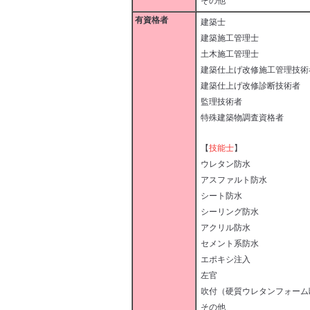
その他
有資格者
建築士
建築施工管理士
土木施工管理士
建築仕上げ改修施工管理技
建築仕上げ改修診断技術者
監理技術者
特殊建築物調査資格者
【
技能士
】
ウレタン防水
アスファルト防水
シート防水
シーリング防水
アクリル防水
セメント系防水
エポキシ注入
左官
吹付（硬質ウレタンフォー
その他