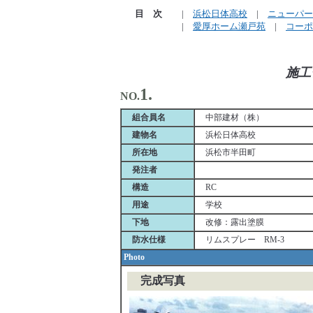
目 次
|
浜松日体高校
|
ニューパー
|
愛厚ホーム瀬戸苑
|
コーポ
施工
1.
NO.
組合員名
中部建材（株）
建物名
浜松日体高校
所在地
浜松市半田町
発注者
構造
RC
用途
学校
下地
改修：露出塗膜
防水仕様
リムスプレー RM-3
Photo
完成写真